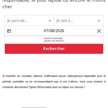
responsable, le plus rapide ou encore le moins
cher
share
Ajouter un passager
Ajouter une réduction
Rechercher
Si toutefois les résultats obtenus n'affichaient aucun hébergement disponible pour la
période souhaitée ou ne correspondaient pas à vos critères, nous vous invitons à
contacter directement Tignes Réservation pour un séjour sur mesure !