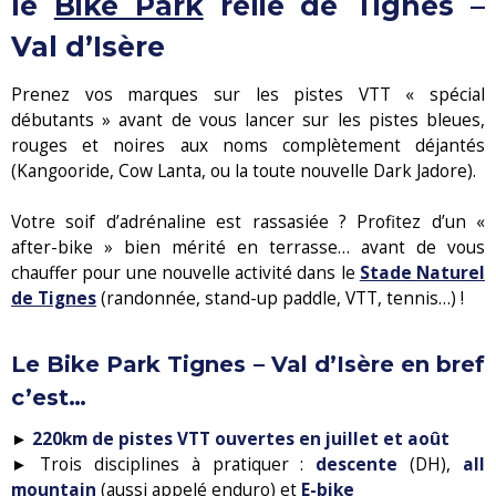
le
Bike Park
relié de Tignes –
Val d’Isère
Prenez vos marques sur les pistes VTT « spécial
débutants » avant de vous lancer sur les pistes bleues,
rouges et noires aux noms complètement déjantés
(Kangooride, Cow Lanta, ou la toute nouvelle Dark Jadore).
Votre soif d’adrénaline est rassasiée ? Profitez d’un «
after-bike » bien mérité en terrasse… avant de vous
chauffer pour une nouvelle activité dans le
Stade Naturel
de Tignes
(randonnée, stand-up paddle, VTT, tennis…) !
Le Bike Park Tignes – Val d’Isère en bref
c’est…
►
220km de pistes VTT ouvertes en juillet et août
► Trois disciplines à pratiquer :
descente
(DH),
all
mountain
(aussi appelé enduro) et
E-bike